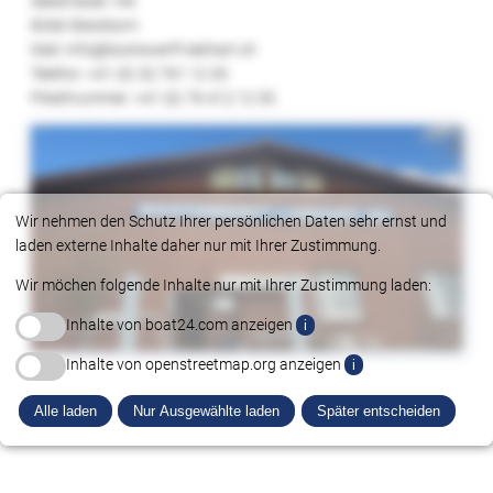
Seestrasse 144
8266 Steckborn
Mail: info@bootswerft-labhart.ch
Telefon: +41 (0) 52 761 12 35
Pikettnummer: +41 (0) 76 412 12 35
Wir nehmen den Schutz Ihrer persönlichen Daten sehr ernst und
laden externe Inhalte daher nur mit Ihrer Zustimmung.
Wir möchen folgende Inhalte nur mit Ihrer Zustimmung laden:
Inhalte von boat24.com anzeigen
i
Inhalte von openstreetmap.org anzeigen
i
Alle laden
Nur Ausgewählte laden
Später entscheiden